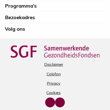
footer
Beatrix
Stichting
Programma’s
Spierfonds
Bezoekadres
Volg ons
Disclaimer
Colofon
Privacy
Cookies
Go
Go